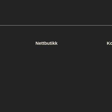
Nettbutikk
Ko
rofileri