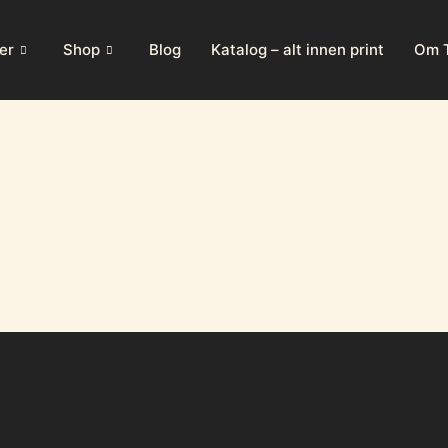
er
Shop
Blog
Katalog – alt innen print
Om T