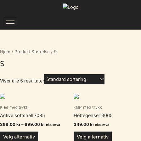
Hopp
til
rett
innholdet
til
innholdet
Hjem
/ Produkt Størrelse / S
S
Viser alle 5 resultater
Prisområde:
399.00 kr
til
Klær med trykk
Klær med trykk
699.00 kr
Active softshell 7085
Hettegenser 3065
399.00
kr
–
699.00
kr
349.00
kr
eks. mva
eks. mva
Velg alternativ
Velg alternativ