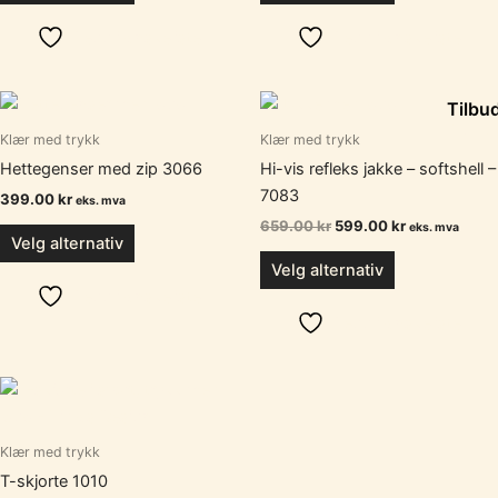
Legg i ønskeliste
Legg i ønskeliste
Opprinnelig
Nåværende
Tilbu
pris
pris
var:
er:
Klær med trykk
Klær med trykk
659.00 kr.
599.00 kr.
Hettegenser med zip 3066
Hi-vis refleks jakke – softshell –
7083
399.00
kr
eks. mva
659.00
kr
599.00
kr
eks. mva
Velg alternativ
Velg alternativ
Legg i ønskeliste
Legg i ønskeliste
Klær med trykk
T-skjorte 1010