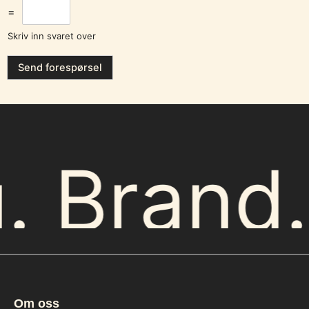
=
Skriv inn svaret over
Send forespørsel
g. Brand
Om oss