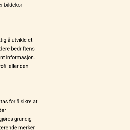
r bildekor
ig å utvikle et
udere bedriftens
ant informasjon.
fil eller den
as for å sikre at
der
gjøres grundig
isterende merker