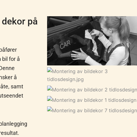
e dekor på
påfører
bil for å
 Denne
nsker å
måte, samt
 utseendet
planlegging
resultat.