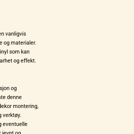
en vanligvis
e og materialer.
vinyl som kan
arhet og effekt.
sjon og
late denne
ldekor montering,
g verktøy.
g eventuelle
t jevnt og