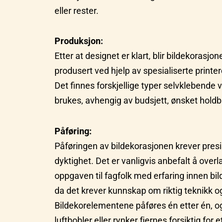
eller rester.
Produksjon:
Etter at designet er klart, blir bildekorasjon
produsert ved hjelp av spesialiserte printer
Det finnes forskjellige typer selvklebende 
brukes, avhengig av budsjett, ønsket holdb
Påføring:
Påføringen av bildekorasjonen krever presi
dyktighet. Det er vanligvis anbefalt å over
oppgaven til fagfolk med erfaring innen bi
da det krever kunnskap om riktig teknikk o
Bildekorelementene påføres én etter én, o
luftbobler eller rynker fjernes forsiktig for e