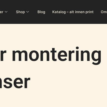
er
Shop
Blog
Katalog – alt innen print
Om 
r montering 
nser