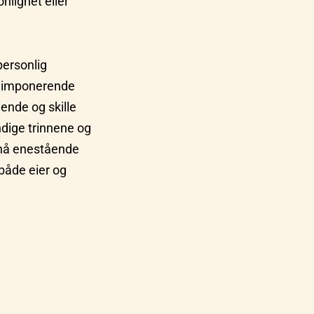
onlighet eller
personlig
n imponerende
eende og skille
dige trinnene og
pnå enestående
 både eier og